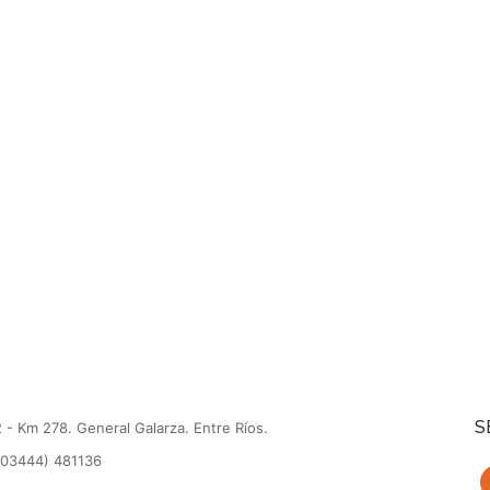
S
 - Km 278. General Galarza. Entre Ríos.
(03444) 481136