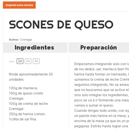
Imprimí esta receta
SCONES DE QUESO
Author:
Cremigal
Ingredientes
Preparación
1x
2x
3x
SCALE
Empezamos integrando solo con 
de los dedos: sal, manteca bien frí
Rinde aproximadamente 20
harina hasta formar un harneado, 
unidades
sumamos la crema de leche Cremi
seguimos integrando. No se amas
130g
de manteca.
que no buscamos que se active el 
150g
de queso criollo
sino solo integrar los ingredientes
Cremigal.
poco se va a ir formando una masa
100g
de crema de leche
vamos a sumar el queso.
Cremigal.
Cuando tengas todo unido, con a
250g
de harina común.
un palote más harina en la mesa, 
1
cdita de sal fina.
encima de la masa ya que es un 
pegajosa. Estirás hasta lograr una 