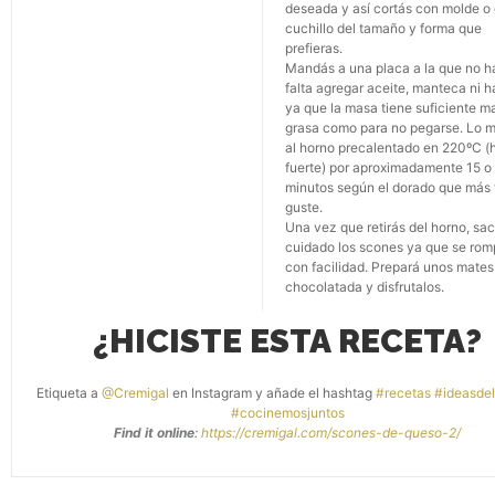
deseada y así cortás con molde o
cuchillo del tamaño y forma que
prefieras.
Mandás a una placa a la que no 
falta agregar aceite, manteca ni h
ya que la masa tiene suficiente m
grasa como para no pegarse. Lo 
al horno precalentado en 220ºC (
fuerte) por aproximadamente 15 o
minutos según el dorado que más 
guste.
Una vez que retirás del horno, sa
cuidado los scones ya que se ro
con facilidad. Prepará unos mates
chocolatada y disfrutalos.
¿HICISTE ESTA RECETA?
Etiqueta a
@Cremigal
en Instagram y añade el hashtag
#recetas #ideasdel
#cocinemosjuntos
Find it online
:
https://cremigal.com/scones-de-queso-2/