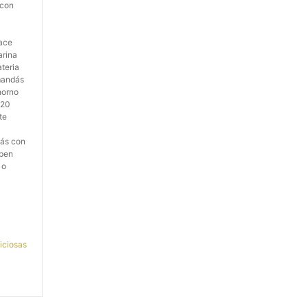
 con
hace
arina
ateria
mandás
horno
 20
te
cás con
mpen
 o
iciosas