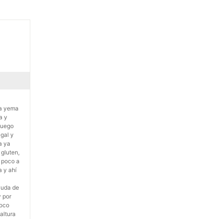
la yema
a y
luego
gal y
a ya
gluten,
, poco a
 y ahí
yuda de
y por
poco
altura