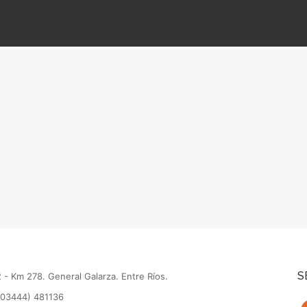
S
 - Km 278. General Galarza. Entre Ríos.
(03444) 481136