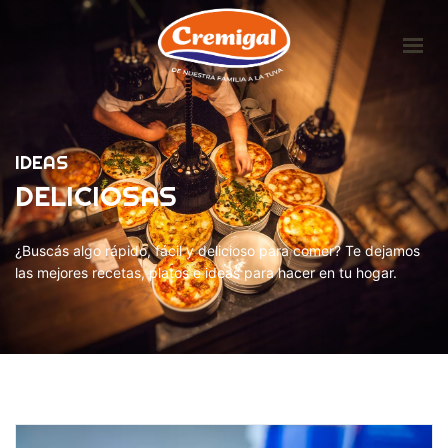
HOME
LA EMPRESA
IDEAS
PRODUCTOS
DELICIOSAS
IDEAS DELICIOSAS
CONTACTO
¿Buscás algo rápido, fácil y delicioso para comer? Te dejamos
las mejores recetas, platos e ideas para hacer en tu hogar.