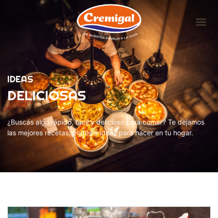
HOME
LA EMPRESA
IDEAS
PRODUCTOS
DELICIOSAS
IDEAS DELICIOSAS
CONTACTO
¿Buscás algo rápido, fácil y delicioso para comer? Te dejamos
las mejores recetas, platos e ideas para hacer en tu hogar.