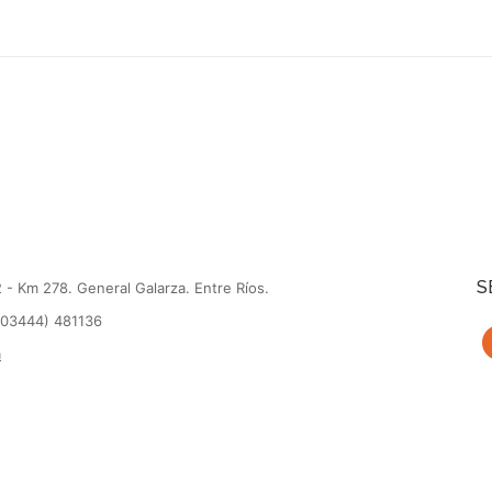
S
 - Km 278. General Galarza. Entre Ríos.
(03444) 481136
m