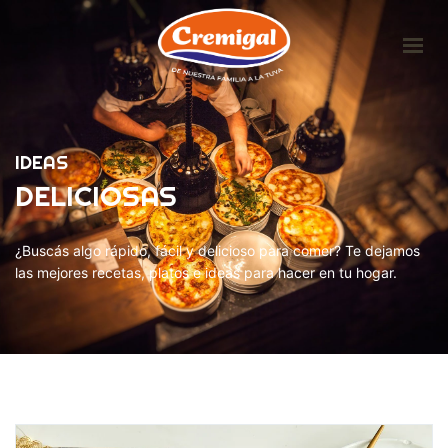
HOME
LA EMPRESA
IDEAS
PRODUCTOS
DELICIOSAS
IDEAS DELICIOSAS
CONTACTO
¿Buscás algo rápido, fácil y delicioso para comer? Te dejamos
las mejores recetas, platos e ideas para hacer en tu hogar.