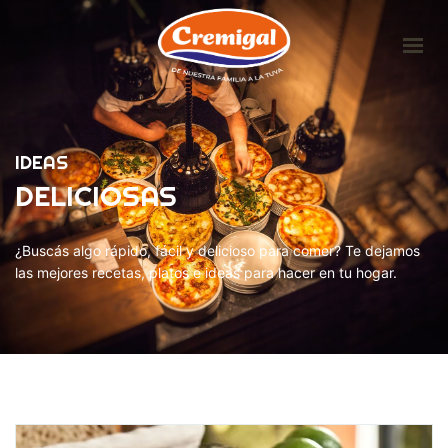
HOME
LA EMPRESA
IDEAS
PRODUCTOS
DELICIOSAS
IDEAS DELICIOSAS
CONTACTO
¿Buscás algo rápido, fácil y delicioso para comer? Te dejamos
las mejores recetas, platos e ideas para hacer en tu hogar.