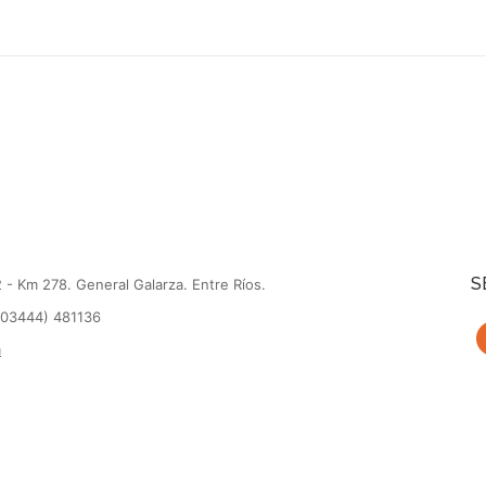
S
 - Km 278. General Galarza. Entre Ríos.
(03444) 481136
m