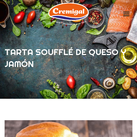
HOME
LA EMPRESA
TARTA SOUFFLÉ DE QUESO Y
PRODUCTOS
JAMÓN
IDEAS DELICIOSAS
CONTACTO