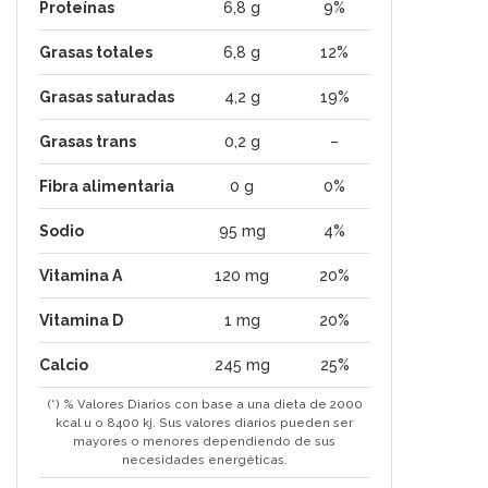
Proteínas
6,8 g
9%
Grasas totales
6,8 g
12%
Grasas saturadas
4,2 g
19%
Grasas trans
0,2 g
–
Fibra alimentaria
0 g
0%
Sodio
95 mg
4%
Vitamina A
120 mg
20%
Vitamina D
1 mg
20%
Calcio
245 mg
25%
(*) % Valores Diarios con base a una dieta de 2000
kcal u o 8400 kj. Sus valores diarios pueden ser
mayores o menores dependiendo de sus
necesidades energéticas.