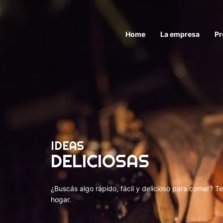
Home
La empresa
Pr
IDEAS
DELICIOSAS
¿Buscás algo rápido, fácil y delicioso para comer? T
hogar.